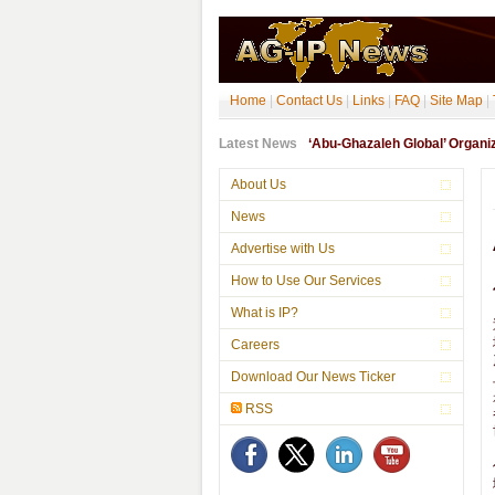
Home
|
Contact Us
|
Links
|
FAQ
|
Site Map
|
Latest News
‘Abu-Ghazaleh Global’ Organ
About Us
News
Advertise with Us
How to Use Our Services
What is IP?
Careers
Download Our News Ticker
RSS