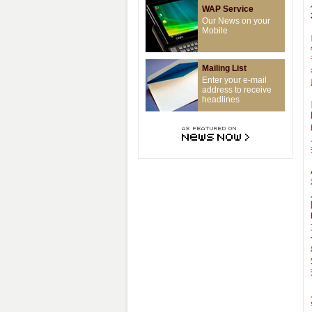
WAP Service
Our News on your
Mobile
Mailing List
Enter your e-mail
address to receive
headlines