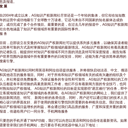
息及报道。
发 展
自2004年成立以来，AG知识产权新闻社尽管还是一个年轻的集体，但它却在短短数
年的运营中成功地吸引了全球数十万读者。它还与来自不同国家的知名媒体达成协
议，成功完成了多个合作项目。最重要的是，在过去几年的报道中，AG知识产权新闻
社出色地涵盖了知识产权领域所有重要的国际性事件。
服 务
目前，总部设立在安曼的AG知识产权新闻社可以提供系列多元服务，以确保其读者能
以简单可靠的方式及时掌握知识产权领域的最新情况。AG知识产权新闻社有着高素质
的记者队伍，能提供针对知识产权领域不同方面的消息及特写等深度报道，能告知客
户世界范围内该领域中所有重要事件的日程安排，同时，还能为客户提供简单易用的
搜索引擎。
AG知识产权新闻社同时用英语和阿拉伯语提供服务，并将很快启动法语、中文、俄语
和其他语言的服务项目。同时，对于所有和知识产权领域有关的或有兴趣的组织及个
人，本社将提供免费服务。为保证服务的专业性和可靠性，AG知识产权新闻社的工作
队伍都是有丰富经验的高素质新闻工作者，他们不仅有着新闻方面的专业技巧，也同
时熟知知识产权领域。 AG知识产权新闻社的目标是实现那些“易言难行”的任务，即中
立客观地报道知识产权领域的各类新闻。在AG知识产权新闻社的网站上，我们提供了
包括新闻消息、特写、 新闻分析的各类信息，同时，用户还可以通过我们的技术人员
精心设计的界面友好、易于使用的搜索引擎找到所需要的各种相关信息。我们知道，
知识产权领域日益增长的利益，将会通过我们高品质的服务、广度和深度并重的新闻
报道，传递给用户们一同分享。手机网络服务
只要您的手机开通了WAP功能，我们可以向您以英语和阿拉伯语传送最新资讯。如果
需要登录我们的手机网站，您只要在手机浏览器中输入以下地址：