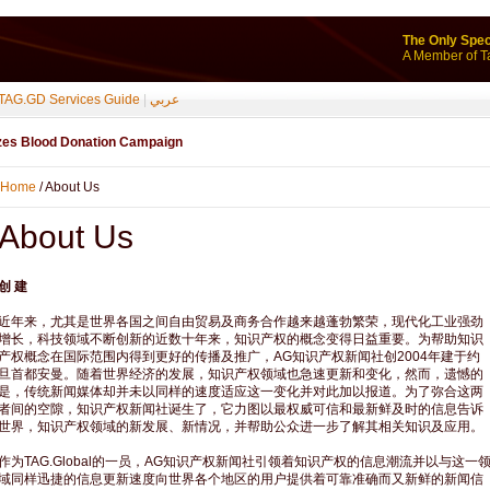
The Only Spec
A Member of T
TAG.GD Services Guide
|
عربي
izes Blood Donation Campaign
Home
/ About Us
About Us
创 建
近年来，尤其是世界各国之间自由贸易及商务合作越来越蓬勃繁荣，现代化工业强劲
增长，科技领域不断创新的近数十年来，知识产权的概念变得日益重要。为帮助知识
产权概念在国际范围内得到更好的传播及推广，AG知识产权新闻社创2004年建于约
旦首都安曼。随着世界经济的发展，知识产权领域也急速更新和变化，然而，遗憾的
是，传统新闻媒体却并未以同样的速度适应这一变化并对此加以报道。为了弥合这两
者间的空隙，知识产权新闻社诞生了，它力图以最权威可信和最新鲜及时的信息告诉
世界，知识产权领域的新发展、新情况，并帮助公众进一步了解其相关知识及应用。
作为TAG.Global的一员，AG知识产权新闻社引领着知识产权的信息潮流并以与这一
域同样迅捷的信息更新速度向世界各个地区的用户提供着可靠准确而又新鲜的新闻信