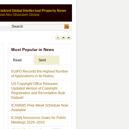
ialized Global Intellectual Property News
alal Abu-Ghazaleh Global
Most Popular in News
Read
Sent
EUIPO Records the Highest Number
of Applications in its History
US Copyright Office Releases
Updated Version of Copyright
Registration and Recordation Bulk
Dataset
ICANN85 Prep Week Schedule Now
Available
ICANN Announces Dates for Public
领
Meetings 2029–2033